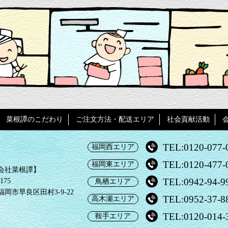
菜根譚のこだわり
ご注文方法・配送エリア
社会貢献活動
TEL:0120-077-
福岡西エリア
TEL:0120-477-
福岡東エリア
会社菜根譚】
TEL:0942-94-9
175
鳥栖エリア
岡市早良区田村3-9-22
TEL:0952-37-8
高木瀬エリア
TEL:0120-014-
鞍手エリア