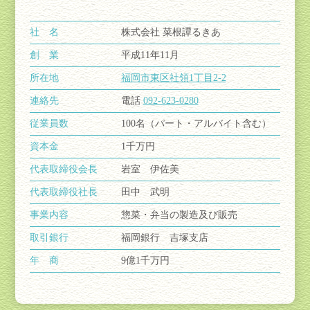
社 名
株式会社 菜根譚るきあ
創 業
平成11年11月
所在地
福岡市東区社領1丁目2-2
連絡先
電話
092-623-0280
従業員数
100名（パート・アルバイト含む）
資本金
1千万円
代表取締役会長
岩室 伊佐美
代表取締役社長
田中 武明
事業内容
惣菜・弁当の製造及び販売
取引銀行
福岡銀行 吉塚支店
年 商
9億1千万円