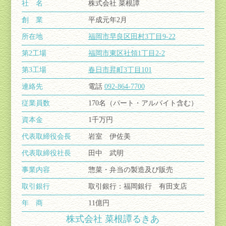
社 名
株式会社 菜根譚
創 業
平成元年2月
所在地
福岡市早良区田村3丁目9-22
第2工場
福岡市東区社領1丁目2-2
第3工場
春日市昇町3丁目101
連絡先
電話
092-864-7700
従業員数
170名（パート・アルバイト含む）
資本金
1千万円
代表取締役会長
岩室 伊佐美
代表取締役社長
田中 武明
事業内容
惣菜・弁当の製造及び販売
取引銀行
取引銀行：福岡銀行 有田支店
年 商
11億円
株式会社 菜根譚るきあ