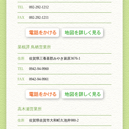
TEL
092-292-1212
FAX
092-292-1211
菜根譚 鳥栖営業所
住所
佐賀県三養基郡みやき簑原
3676-1
TEL
0942-94-9960
FAX
0942-94-9961
高木瀬営業所
住所
佐賀県佐賀市大和町久池井
980-2