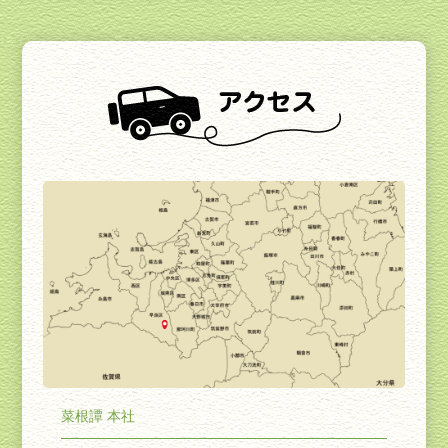
菜根譚 本社