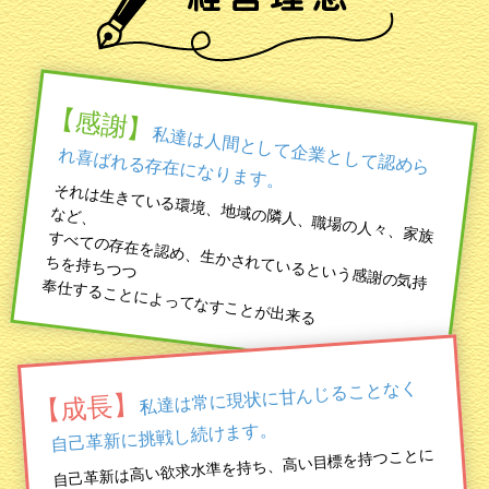
【感謝】
私達は人間として企業として認めら
れ喜ばれる存在になります。
それは生きている環境、地域の隣人、職場の人々、家族
など、
すべての存在を認め、生かされているという感謝の気持
ちを持ちつつ
奉仕することによってなすことが出来る
私達は常に現状に甘んじることなく
【成長】
自己革新に挑戦し続けます。
自己革新は高い欲求水準を持ち、高い目標を持つことに