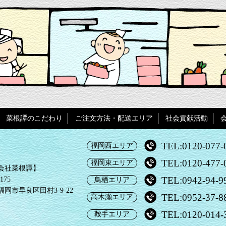
菜根譚のこだわり
ご注文方法・配送エリア
社会貢献活動
TEL:0120-077-
福岡西エリア
TEL:0120-477-
福岡東エリア
会社菜根譚】
TEL:0942-94-9
175
鳥栖エリア
岡市早良区田村3-9-22
TEL:0952-37-8
高木瀬エリア
TEL:0120-014-
鞍手エリア