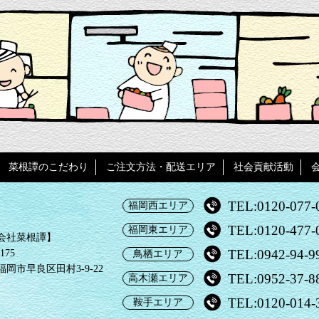
菜根譚のこだわり
ご注文方法・配送エリア
社会貢献活動
TEL:0120-077-
福岡西エリア
TEL:0120-477-
福岡東エリア
会社菜根譚】
TEL:0942-94-9
175
鳥栖エリア
岡市早良区田村3-9-22
TEL:0952-37-8
高木瀬エリア
TEL:0120-014-
鞍手エリア